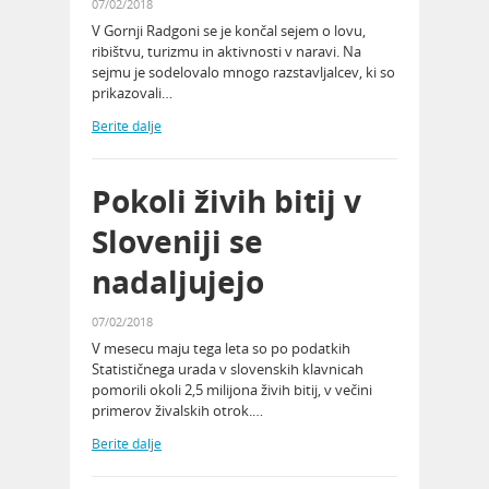
07/02/2018
V Gornji Radgoni se je končal sejem o lovu,
ribištvu, turizmu in aktivnosti v naravi. Na
sejmu je sodelovalo mnogo razstavljalcev, ki so
prikazovali…
Berite dalje
Pokoli živih bitij v
Sloveniji se
nadaljujejo
07/02/2018
V mesecu maju tega leta so po podatkih
Statističnega urada v slovenskih klavnicah
pomorili okoli 2,5 milijona živih bitij, v večini
primerov živalskih otrok.…
Berite dalje