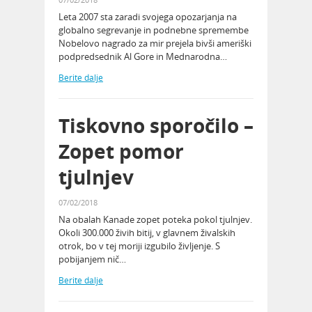
Leta 2007 sta zaradi svojega opozarjanja na
globalno segrevanje in podnebne spremembe
Nobelovo nagrado za mir prejela bivši ameriški
podpredsednik Al Gore in Mednarodna…
Berite dalje
Tiskovno sporočilo –
Zopet pomor
tjulnjev
07/02/2018
Na obalah Kanade zopet poteka pokol tjulnjev.
Okoli 300.000 živih bitij, v glavnem živalskih
otrok, bo v tej moriji izgubilo življenje. S
pobijanjem nič…
Berite dalje