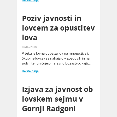
Berite dalje
Poziv javnosti in
lovcem za opustitev
lova
07/02/2018
V teku je lovna doba za lov na mnoge živali.
Skupine lovcev se nahajajo v gozdovih in na
poljih ter uničujejo naravno bogastvo, kajti…
Berite dalje
Izjava za javnost ob
lovskem sejmu v
Gornji Radgoni