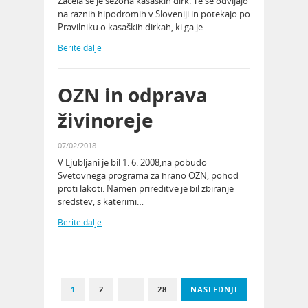
Začela se je sezona kasaških dirk. Te se odvijajo
na raznih hipodromih v Sloveniji in potekajo po
Pravilniku o kasaških dirkah, ki ga je…
Berite dalje
OZN in odprava
živinoreje
07/02/2018
V Ljubljani je bil 1. 6. 2008,na pobudo
Svetovnega programa za hrano OZN, pohod
proti lakoti. Namen prireditve je bil zbiranje
sredstev, s katerimi…
Berite dalje
1
2
…
28
NASLEDNJI