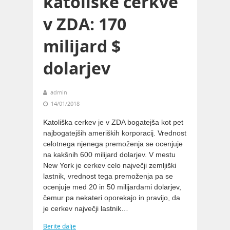
katoliške cerkve
v ZDA: 170
milijard $
dolarjev
admin
14/01/2018
Katoliška cerkev je v ZDA bogatejša kot pet
najbogatejših ameriških korporacij. Vrednost
celotnega njenega premoženja se ocenjuje
na kakšnih 600 milijard dolarjev. V mestu
New York je cerkev celo največji zemljiški
lastnik, vrednost tega premoženja pa se
ocenjuje med 20 in 50 milijardami dolarjev,
čemur pa nekateri oporekajo in pravijo, da
je cerkev največji lastnik…
Berite dalje