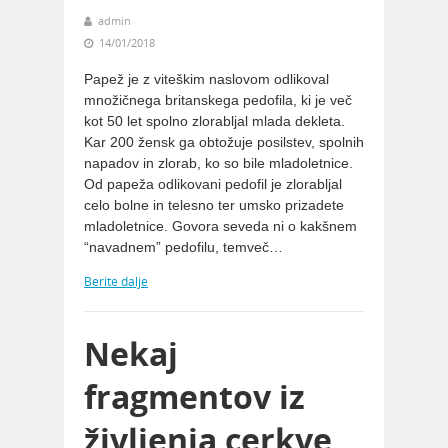
admin
14/01/2018
Papež je z viteškim naslovom odlikoval
množičnega britanskega pedofila, ki je več
kot 50 let spolno zlorabljal mlada dekleta.
Kar 200 žensk ga obtožuje posilstev, spolnih
napadov in zlorab, ko so bile mladoletnice.
Od papeža odlikovani pedofil je zlorabljal
celo bolne in telesno ter umsko prizadete
mladoletnice. Govora seveda ni o kakšnem
“navadnem” pedofilu, temveč…
Berite dalje
Nekaj
fragmentov iz
življenja cerkve