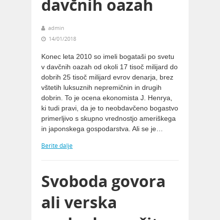
davčnih oazah
admin
14/01/2018
Konec leta 2010 so imeli bogataši po svetu
v davčnih oazah od okoli 17 tisoč milijard do
dobrih 25 tisoč milijard evrov denarja, brez
vštetih luksuznih nepremičnin in drugih
dobrin. To je ocena ekonomista J. Henrya,
ki tudi pravi, da je to neobdavčeno bogastvo
primerljivo s skupno vrednostjo ameriškega
in japonskega gospodarstva. Ali se je…
Berite dalje
Svoboda govora
ali verska