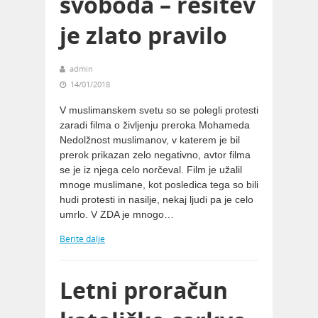
svoboda – rešitev
je zlato pravilo
admin
14/01/2018
V muslimanskem svetu so se polegli protesti
zaradi filma o življenju preroka Mohameda
Nedolžnost muslimanov, v katerem je bil
prerok prikazan zelo negativno, avtor filma
se je iz njega celo norčeval. Film je užalil
mnoge muslimane, kot posledica tega so bili
hudi protesti in nasilje, nekaj ljudi pa je celo
umrlo. V ZDA je mnogo…
Berite dalje
Letni proračun