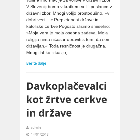
Volilne informacije za volitve v državni zbor
V Sloveniji bomo v kratkem volili poslance v
državni zbor. Mnogi volijo prostodušno, »v
dobri veri …« Prepletenost države in
katoliške cerkve Pogosto slišimo smiselno:
»Moja vera je moja osebna zadeva. Moja
religija nima ničesar opraviti s tem, da sem
državljan.« Toda resničnost je drugačna.
Mnogi lahko izkusijo,…
Berite dalje
Davkoplačevalci
kot žrtve cerkve
in države
admin
14/01/2018