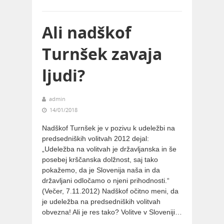
Ali nadškof
Turnšek zavaja
ljudi?
admin
14/01/2018
Nadškof Turnšek je v pozivu k udeležbi na
predsedniških volitvah 2012 dejal:
„Udeležba na volitvah je državljanska in še
posebej krščanska dolžnost, saj tako
pokažemo, da je Slovenija naša in da
državljani odločamo o njeni prihodnosti.“
(Večer, 7.11.2012) Nadškof očitno meni, da
je udeležba na predsedniških volitvah
obvezna! Ali je res tako? Volitve v Sloveniji…