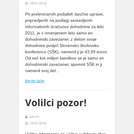
18/01/2018
Po preliminarnih podatkih davčne uprave,
pripravljenih na podlagi sestavljenih
informativnih izračunov dohodnine za leto
2011, je v omenjenem letu samo en
dohodninski zavezanec z delom svoje
dohodnine podprl Slovensko škofovsko
konferenco (SŠK), namenil ji je 43,99 evrov.
Od več kot milijon katolikov se je samo en
dohodninski zavezanec spomnil SŠK in ji
namenil svoj del…
Berite dalje
Volilci pozor!
admin
15/01/2018