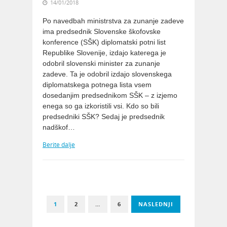
14/01/2018
Po navedbah ministrstva za zunanje zadeve
ima predsednik Slovenske škofovske
konference (SŠK) diplomatski potni list
Republike Slovenije, izdajo katerega je
odobril slovenski minister za zunanje
zadeve. Ta je odobril izdajo slovenskega
diplomatskega potnega lista vsem
dosedanjim predsednikom SŠK – z izjemo
enega so ga izkoristili vsi. Kdo so bili
predsedniki SŠK? Sedaj je predsednik
nadškof…
Berite dalje
1
2
…
6
NASLEDNJI