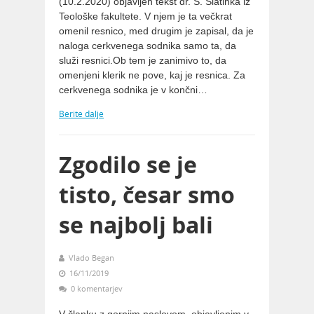
(10.2.2020) objavljen tekst dr. S. Slatinka iz
Teološke fakultete. V njem je ta večkrat
omenil resnico, med drugim je zapisal, da je
naloga cerkvenega sodnika samo ta, da
služi resnici.Ob tem je zanimivo to, da
omenjeni klerik ne pove, kaj je resnica. Za
cerkvenega sodnika je v končni…
Berite dalje
Zgodilo se je
tisto, česar smo
se najbolj bali
Vlado Began
16/11/2019
0 komentarjev