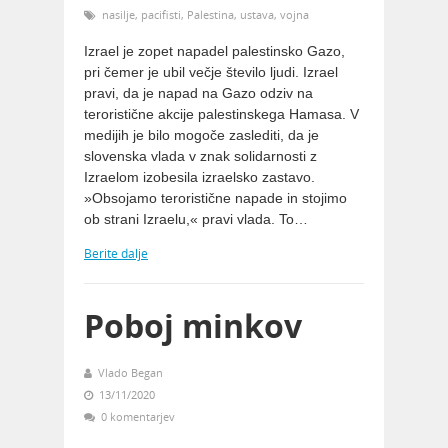
nasilje
,
pacifisti
,
Palestina
,
ustava
,
vojna
Izrael je zopet napadel palestinsko Gazo,
pri čemer je ubil večje število ljudi. Izrael
pravi, da je napad na Gazo odziv na
teroristične akcije palestinskega Hamasa. V
medijih je bilo mogoče zaslediti, da je
slovenska vlada v znak solidarnosti z
Izraelom izobesila izraelsko zastavo.
»Obsojamo teroristične napade in stojimo
ob strani Izraelu,« pravi vlada. To…
Berite dalje
Poboj minkov
Vlado Began
13/11/2020
0 komentarjev