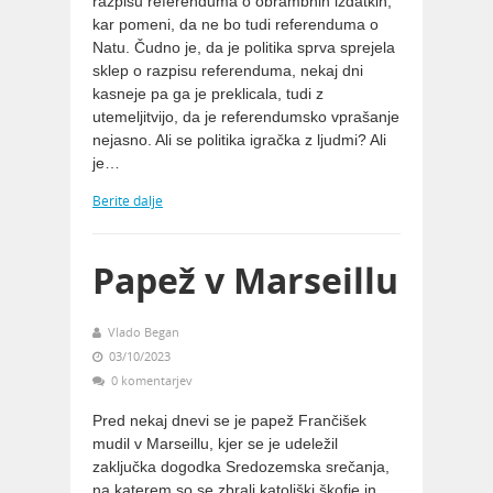
razpisu referenduma o obrambnih izdatkih,
kar pomeni, da ne bo tudi referenduma o
Natu. Čudno je, da je politika sprva sprejela
sklep o razpisu referenduma, nekaj dni
kasneje pa ga je preklicala, tudi z
utemeljitvijo, da je referendumsko vprašanje
nejasno. Ali se politika igračka z ljudmi? Ali
je…
Berite dalje
Papež v Marseillu
Vlado Began
03/10/2023
0 komentarjev
Pred nekaj dnevi se je papež Frančišek
mudil v Marseillu, kjer se je udeležil
zaključka dogodka Sredozemska srečanja,
na katerem so se zbrali katoliški škofje in