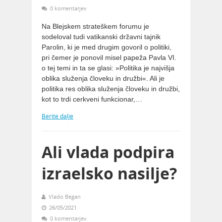
0 komentarjev
Na Blejskem strateškem forumu je
sodeloval tudi vatikanski državni tajnik
Parolin, ki je med drugim govoril o politiki,
pri čemer je ponovil misel papeža Pavla VI.
o tej temi in ta se glasi: »Politika je najvišja
oblika služenja človeku in družbi«. Ali je
politika res oblika služenja človeku in družbi,
kot to trdi cerkveni funkcionar,…
Berite dalje
Ali vlada podpira
izraelsko nasilje?
Vlado Began
26/05/2021
0 komentarjev