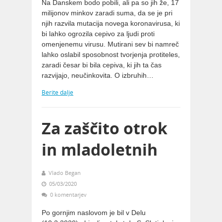
Na Danskem bodo pobili, ali pa so jih že, 17
milijonov minkov zaradi suma, da se je pri
njih razvila mutacija novega koronavirusa, ki
bi lahko ogrozila cepivo za ljudi proti
omenjenemu virusu. Mutirani sev bi namreč
lahko oslabil sposobnost tvorjenja protiteles,
zaradi česar bi bila cepiva, ki jih ta čas
razvijajo, neučinkovita. O izbruhih…
Berite dalje
Za zaščito otrok
in mladoletnih
Vlado Began
05/03/2020
0 komentarjev
Po gornjim naslovom je bil v Delu