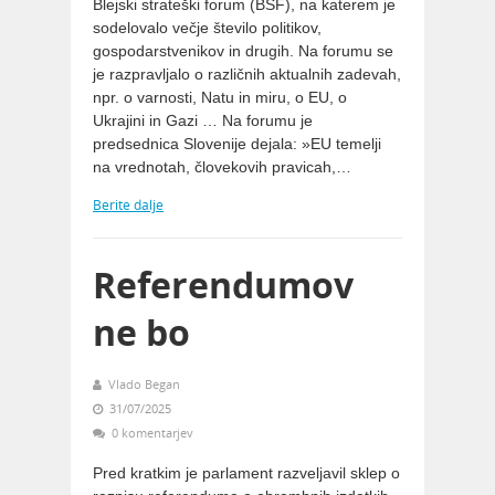
Blejski strateški forum (BSF), na katerem je
sodelovalo večje število politikov,
gospodarstvenikov in drugih. Na forumu se
je razpravljalo o različnih aktualnih zadevah,
npr. o varnosti, Natu in miru, o EU, o
Ukrajini in Gazi … Na forumu je
predsednica Slovenije dejala: »EU temelji
na vrednotah, človekovih pravicah,…
Berite dalje
Referendumov
ne bo
Vlado Began
31/07/2025
0 komentarjev
Pred kratkim je parlament razveljavil sklep o