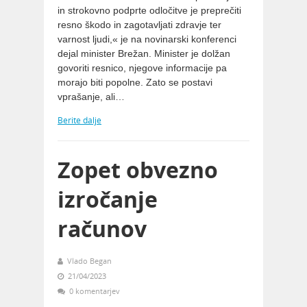
in strokovno podprte odločitve je preprečiti
resno škodo in zagotavljati zdravje ter
varnost ljudi,« je na novinarski konferenci
dejal minister Brežan. Minister je dolžan
govoriti resnico, njegove informacije pa
morajo biti popolne. Zato se postavi
vprašanje, ali…
Berite dalje
Zopet obvezno
izročanje
računov
Vlado Began
21/04/2023
0 komentarjev