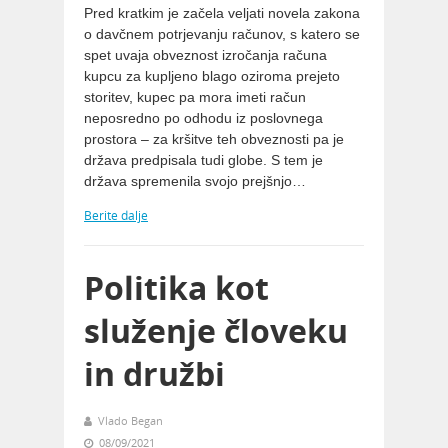
Pred kratkim je začela veljati novela zakona
o davčnem potrjevanju računov, s katero se
spet uvaja obveznost izročanja računa
kupcu za kupljeno blago oziroma prejeto
storitev, kupec pa mora imeti račun
neposredno po odhodu iz poslovnega
prostora – za kršitve teh obveznosti pa je
država predpisala tudi globe. S tem je
država spremenila svojo prejšnjo…
Berite dalje
Politika kot
služenje človeku
in družbi
Vlado Began
08/09/2021