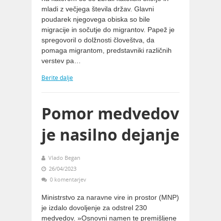
mladi z večjega števila držav. Glavni
poudarek njegovega obiska so bile
migracije in sočutje do migrantov. Papež je
spregovoril o dolžnosti človeštva, da
pomaga migrantom, predstavniki različnih
verstev pa…
Berite dalje
Pomor medvedov
je nasilno dejanje
Vlado Began
26/04/2023
0 komentarjev
Ministrstvo za naravne vire in prostor (MNP)
je izdalo dovoljenje za odstrel 230
medvedov. »Osnovni namen te premišljene