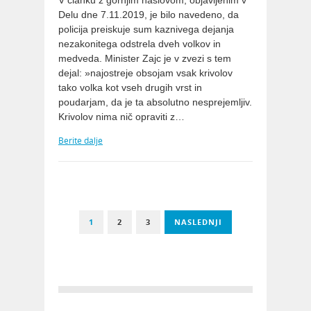
V članku z gornjim naslovom, objavljenim v
Delu dne 7.11.2019, je bilo navedeno, da
policija preiskuje sum kaznivega dejanja
nezakonitega odstrela dveh volkov in
medveda. Minister Zajc je v zvezi s tem
dejal: »najostreje obsojam vsak krivolov
tako volka kot vseh drugih vrst in
poudarjam, da je ta absolutno nesprejemljiv.
Krivolov nima nič opraviti z…
Berite dalje
1
2
3
NASLEDNJI