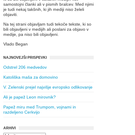
samostojni članki ali v pismih bralcev. Med njimi
je tudi nekaj takšnih, ki jih mediji niso želeli
objaviti.
Na tej strani objavljam tudi tekoče tekste, ki so
bili objavljeni v medijih ali poslani za objavo v
medije, pa niso bili objavljeni.
Vlado Began
NAJNOVEJŠI PRISPEVKI
Odstrel 206 medvedov
Katoliška maša za domovino
V. Zelenski prejel najvišje evropsko odlikovanje
Ali je papež Leon mirovnik?
Papež miru med Trumpom, vojnami in
razdeljeno Cerkvijo
ARHIVI