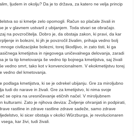
alim, ljudem in okolju? Da je to država, za katero ne velja princip
lstva so si kmetje zelo opomogli. Račun so plačale živali in
 se je v glavnem ustvaril z ubijanjem. Toda stvari se obračajo.
aj na povzročitelja. Do­bro je, da obstaja zakon, ki pravi, da kar
rpljenje in bolezni, ki jih je povzročil živalim, prihaja vedno bolj
noge civilizacijske bole­zni, torej škodljivo, in zato tisti, ki ga
lasičnega kmetijstva in njego­vega uničevalnega delovanja, zaradi
a je ta tip kmetovanja še vedno tip bojnega kmetijstva, saj živali
e še vedno smrt, tako kot v konvencionalnem. V ekokmetijstvu torej
je še vedno del kmetovanja.
, je podlaga kmetijstva, ki se je odrekel ubijanju. Gre za mi­roljubno
ja tudi do narave in živali. Gre za kmetijstvo, ki nima svoje
več se opira na uresničevanje etičnih načel. V miroljub­nem
in kulturami. Zato je njihova deviza: Življenje ohranjati in podpirati,
zdrave rastline in zdrave rastline zdrave sadeže, samo zdrave
oljedelstvo, ki sicer obstaja v okolici Wûrzburga, je revolucionaren
sega, kar živi, tudi živali.