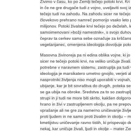
Živimo v času, ko po Zemlji tečejo potoki krvi. Kri
in če ne gre drugače tudi z vojno, uvelja­viti svoj 
tečejo tudi na zahodu. Na zahodu sicer ne tečejo p
človekovo prehrano namreč pomorijo vsako leto po v
milijonov. Potoki živalske krvi tečejo po deželah, k
samoimenovani »božji na­mestnik«, s svojo duhovš
čeprav ta cerkev sama sebe označuje za krščansko, t
vegetarijanec, omenjena ideologija dovoljuje pokol ž
Masovna živinoreja pa ni edina oblika vojne, ki jo
sicer ne tečejo potoki krvi, na veliko uničuje žival
potrebne v naravnem sistemu, zastruplja pa tudi v
ideologija je marsikatero umetno gnojilo, verjeti a
nasprotniki življenja niso mogli uporabiti v vojna
ubijanje, kar je bit sovraštva do dru­gih, poteka 
se ga ubija na obroke. Sredstva za to so zastrup
strupi in ji tudi ne more biti skri­to, kakšen dolg
hrano in živi v zastrupljenem okolju, pa ne prepov
vprašanje ali ne gre za namerno uničevanje življen
proti ljudem in ne samo proti živalim in okolju –
kmetijstvu uničevanje ravno tistih, ki prispevajo d
nekaj, kar uničuje živali, lju­di in okolje – mater 