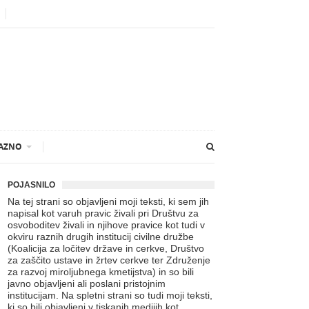
AZNO
POJASNILO
Na tej strani so objavljeni moji teksti, ki sem jih
napisal kot varuh pravic živali pri Društvu za
osvoboditev živali in njihove pravice kot tudi v
okviru raznih drugih institucij civilne družbe
(Koalicija za ločitev države in cerkve, Društvo
za zaščito ustave in žrtev cerkve ter Združenje
za razvoj miroljubnega kmetijstva) in so bili
javno objavljeni ali poslani pristojnim
institucijam. Na spletni strani so tudi moji teksti,
ki so bili objavljeni v tiskanih medijih kot