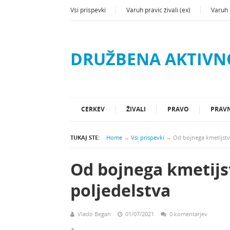
Vsi prispevki
Varuh pravic živali (ex)
Varuh p
DRUŽBENA AKTIVN
CERKEV
ŽIVALI
PRAVO
PRAVN
TUKAJ STE:
Home
→
Vsi prispevki
→
Od bojnega kmetijstv
Od bojnega kmetijs
poljedelstva
Vlado Began
01/07/2021
0 komentarjev