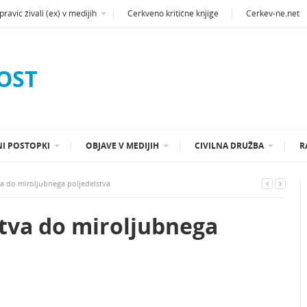
ravic živali (ex) v medijih
Cerkveno kritične knjige
Cerkev-ne.net
OST
I POSTOPKI
OBJAVE V MEDIJIH
CIVILNA DRUŽBA
R
a do miroljubnega poljedelstva
tva do miroljubnega