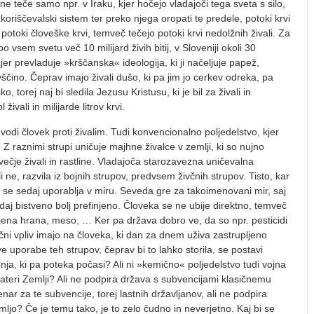
 ne teče samo npr. v Iraku, kjer hočejo vladajoči tega sveta s silo,
izkoriščevalski sistem ter preko njega oropati te predele, potoki krvi
otoki človeške krvi, temveč te­čejo potoki krvi nedolžnih živali. Za
sem svetu več 10 milijard živih bitij, v Sloveniji okoli 30
jer prevladuje »krščanska« ide­ologija, ki ji načeljuje papež,
čino. Čeprav imajo živali dušo, ki pa jim jo cerkev odreka, pa
orej naj bi sledila Jezusu Kristu­su, ki je bil za živali in
ivali in milijarde litrov krvi.
 vodi človek proti živalim. Tudi konvencionalno poljedelstvo, kjer
i. Z raznimi strupi uničuje majhne živalce v zemlji, ki so nujno
ečje živali in rastline. Vladajoča starozavezna uničeval­na
li ne, razvila iz bojnih strupov, predvsem živčnih strupov. Tisto, kar
h, se sedaj uporablja v miru. Seveda gre za takoimenovani mir, saj
sedaj bistveno bolj prefinjeno. Človeka se ne ubije direktno, temveč
ljena hrana, meso, … Ker pa država dobro ve, da so npr. pesticidi
oročni vpliv imajo na človeka, ki dan za dnem uživa zastrupljeno
e uporabe teh strupov, čeprav bi to lahko storila, se postavi
ja, ki pa poteka počasi? Ali ni »kemič­no« poljedelstvo tudi vojna
 materi Zemlji? Ali ne podpira država s subvencijami klasičnemu
enar za te subvencije, torej lastnih državljanov, ali ne podpira
Zemljo? Če je temu tako, je to zelo čudno in neverjetno. Kaj bi se