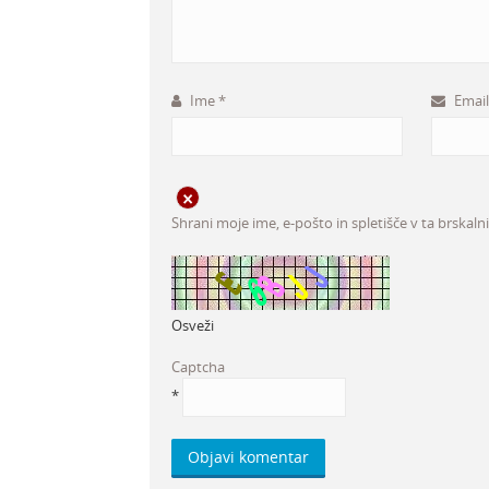
Ime
*
Emai
Shrani moje ime, e-pošto in spletišče v ta brskaln
Osveži
Captcha
*