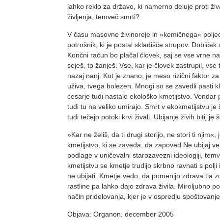
lahko reklo za državo, ki namerno deluje proti živ
življenja, temveč smrti?
V času masovne živinoreje in »kemičnega« poljede
potro­šnik, ki je postal skladišče strupov. Dobiček
Končni račun bo plačal človek, saj se vse vrne naz
seješ, to žanješ. Vse, kar je človek zastrupil, vse t
nazaj nanj. Kot je znano, je meso rizični faktor za m
uživa, tvega bolezen. Mnogi so se zavedli pasti k
cesarje tudi nastalo ekološko kmetijstvo. Vendar p
tudi tu na veliko umirajo. Smrt v ekokmetijstvu j
tudi te­čejo potoki krvi živali. Ubijanje živih bitij 
»Kar ne želiš, da ti drugi storijo, ne stori ti njim«
kmetijstvo, ki se zaveda, da zapoved Ne ubijaj vel
podlage v uničevalni starozavezni ideologiji, tem­
kmetijstvu se kmetje trudijo skrbno ravnati s polji 
ne ubijati. Kmetje vedo, da pomenijo zdra­va tla 
rastline pa lahko dajo zdrava živila. Miro­ljubno p
način pridelovanja, kjer je v ospredju spoštovanje v
Objava: Organon, december 2005