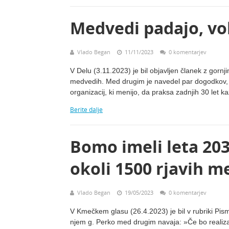
Medvedi padajo, vol
Vlado Began
11/11/2023
0 komentarjev
V Delu (3.11.2023) je bil objavljen članek z gornji
medvedih. Med drugim je navedel par dogodkov, v 
organizacij, ki menijo, da praksa zadnjih 30 let 
Berite dalje
Bomo imeli leta 20
okoli 1500 rjavih 
Vlado Began
19/05/2023
0 komentarjev
V Kmečkem glasu (26.4.2023) je bil v rubriki Pis
njem g. Perko med drugim navaja: »Če bo realiza