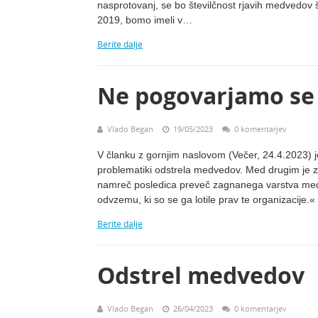
nasprotovanj, se bo številčnost rjavih medvedov 
2019, bomo imeli v…
Berite dalje
Ne pogovarjamo se
Vlado Began
19/05/2023
0 komentarjev
V članku z gornjim naslovom (Večer, 24.4.2023) j
problematiki odstrela medvedov. Med drugim je z
namreč posledica preveč zagnanega varstva medv
odvzemu, ki so se ga lotile prav te organizacije.«
Berite dalje
Odstrel medvedov
Vlado Began
26/04/2023
0 komentarjev