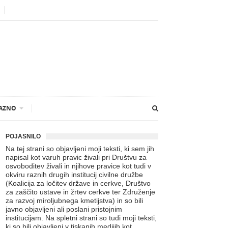
AZNO
POJASNILO
Na tej strani so objavljeni moji teksti, ki sem jih
napisal kot varuh pravic živali pri Društvu za
osvoboditev živali in njihove pravice kot tudi v
okviru raznih drugih institucij civilne družbe
(Koalicija za ločitev države in cerkve, Društvo
za zaščito ustave in žrtev cerkve ter Združenje
za razvoj miroljubnega kmetijstva) in so bili
javno objavljeni ali poslani pristojnim
institucijam. Na spletni strani so tudi moji teksti,
ki so bili objavljeni v tiskanih medijih kot