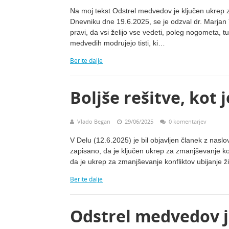
Na moj tekst Odstrel medvedov je ključen ukrep z
Dnevniku dne 19.6.2025, se je odzval dr. Marjan 
pravi, da vsi želijo vse vedeti, poleg nogometa, 
medvedih modrujejo tisti, ki…
Berite dalje
Boljše rešitve, kot 
Vlado Began
29/06/2025
0 komentarjev
V Delu (12.6.2025) je bil objavljen članek z naslo
zapisano, da je ključen ukrep za zmanjševanje ko
da je ukrep za zmanjševanje konfliktov ubijanje ž
Berite dalje
Odstrel medvedov j