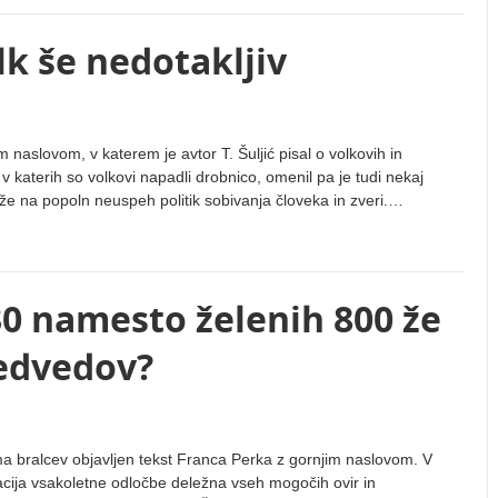
k še nedotakljiv
m naslovom, v katerem je avtor T. Šuljić pisal o volkovih in
katerih so volkovi napadli drobnico, omenil pa je tudi nekaj
kaže na popoln neuspeh politik sobivanja človeka in zveri.…
30 namesto želenih 800 že
medvedov?
ma bralcev objavljen tekst Franca Perka z gornjim naslovom. V
cija vsakoletne odločbe deležna vseh mogočih ovir in