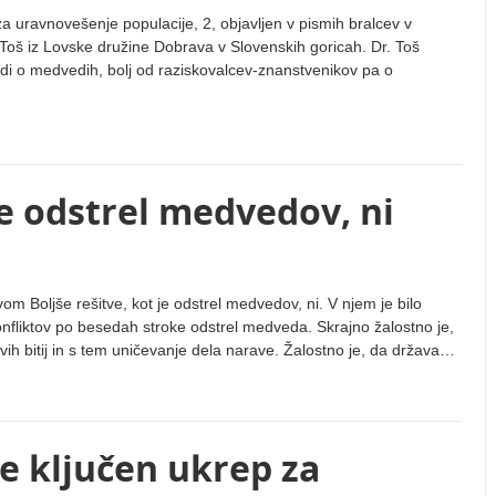
a uravnovešenje populacije, 2, objavljen v pismih bralcev v
Toš iz Lovske družine Dobrava v Slovenskih goricah. Dr. Toš
tudi o medvedih, bolj od raziskovalcev-znanstvenikov pa o
je odstrel medvedov, ni
vom Boljše rešitve, kot je odstrel medvedov, ni. V njem je bilo
nfliktov po besedah stroke odstrel medveda. Skrajno žalostno je,
ivih bitij in s tem uničevanje dela narave. Žalostno je, da država…
e ključen ukrep za