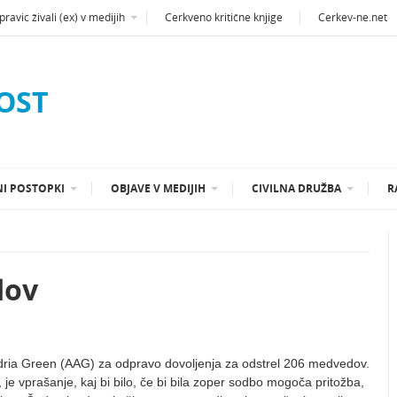
ravic živali (ex) v medijih
Cerkveno kritične knjige
Cerkev-ne.net
OST
I POSTOPKI
OBJAVE V MEDIJIH
CIVILNA DRUŽBA
R
dov
Adria Green (AAG) za odpravo dovoljenja za odstrel 206 medvedov.
je vprašanje, kaj bi bilo, če bi bila zoper sodbo mogoča pritožba,