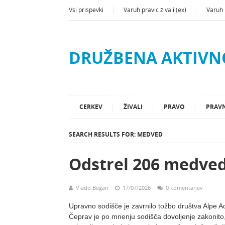
Vsi prispevki
Varuh pravic živali (ex)
Varuh p
DRUŽBENA AKTIVN
CERKEV
ŽIVALI
PRAVO
PRAVN
SEARCH RESULTS FOR:
MEDVED
Odstrel 206 medve
Vlado Began
17/07/2026
0 komentarjev
Upravno sodišče je zavrnilo tožbo društva Alpe 
Čeprav je po mnenju sodišča dovoljenje zakonito, 