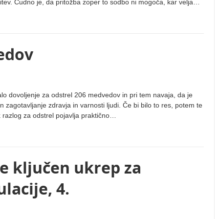
itev. Čudno je, da pritožba zoper to sodbo ni mogoča, kar velja…
edov
dalo dovoljenje za odstrel 206 medvedov in pri tem navaja, da je
zagotavljanje zdravja in varnosti ljudi. Če bi bilo to res, potem te
ak razlog za odstrel pojavlja praktično…
e ključen ukrep za
acije, 4.