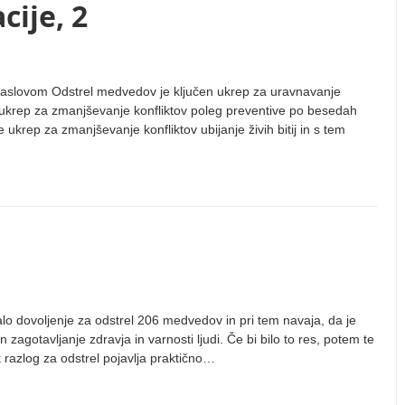
ije, 2
z naslovom Odstrel medvedov je ključen ukrep za uravnavanje
en ukrep za zmanjševanje konfliktov poleg preventive po besedah
 ukrep za zmanjševanje konfliktov ubijanje živih bitij in s tem
dalo dovoljenje za odstrel 206 medvedov in pri tem navaja, da je
zagotavljanje zdravja in varnosti ljudi. Če bi bilo to res, potem te
ak razlog za odstrel pojavlja praktično…