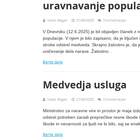
uravnavanje populac
Vlado Began
21/06/2025
0 komentarjev
V Dnevniku (12.6.2025) je bil objavljen članek 
populacije. V njem je bilo zapisano, da je ključ
stroke odstrel medveda. Skrajno žalostno je, da je
uničevanje dela narave. Žalostno…
Berite dalje
Medvedja usluga
Vlado Began
21/06/2025
0 komentarjev
Ministrstvo za naravne vire in prostor je maja iz
odstrel potreben zaradi preprečitve resne škode in 
škode in nevarnosti za ljudi ne bi bilo, saj se en
Berite dalje