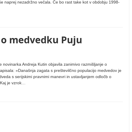
še naprej nezadržno večala. Če bo rast take kot v obdobju 1998-
 o medvedku Puju
e novinarka Andreja Kutin objavila zanimivo razmišljanje o
apisala: »Današnja zagata s preštevilčno populacijo medvedov je
eda s serijskimi pravnimi manevri in ustavljanjem odločb o
 Kaj je vzrok…