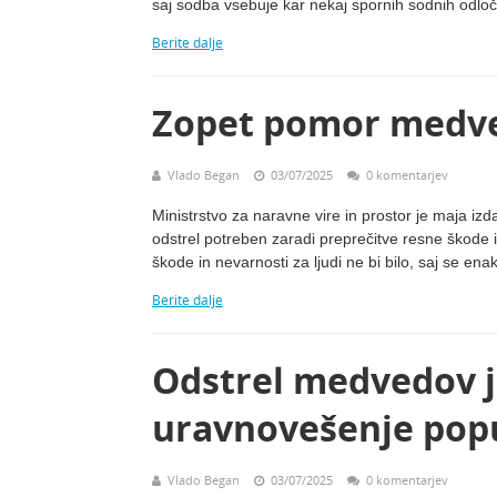
saj sodba vsebuje kar nekaj spornih sodnih odloč
Berite dalje
Zopet pomor medv
Vlado Began
03/07/2025
0 komentarjev
Ministrstvo za naravne vire in prostor je maja iz
odstrel potreben zaradi preprečitve resne škode in 
škode in nevarnosti za ljudi ne bi bilo, saj se en
Berite dalje
Odstrel medvedov j
uravnovešenje popul
Vlado Began
03/07/2025
0 komentarjev