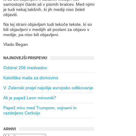
samostojni članki ali v pismih bralcev. Med njimi
je tudi nekaj takšnih, ki jih mediji niso želeli
objaviti.
Na tej strani objavljam tudi tekoče tekste, ki so
bili objavljeni v medijih ali poslani za objavo v
medije, pa niso bili objavljeni.
Vlado Began
NAJNOVEJŠI PRISPEVKI
Odstrel 206 medvedov
Katoliška maša za domovino
V. Zelenski prejel najvišje evropsko odlikovanje
Ali je papež Leon mirovnik?
Papež miru med Trumpom, vojnami in
razdeljeno Cerkvijo
ARHIVI